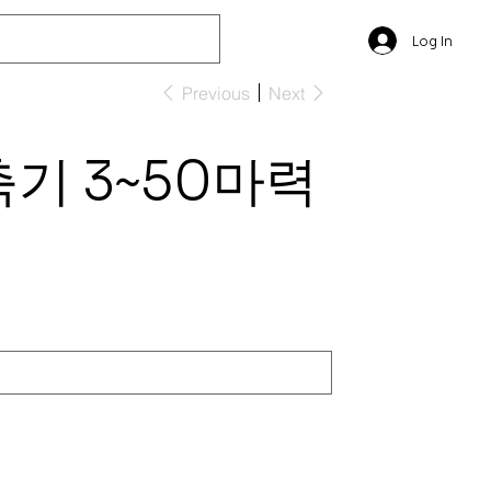
Log In
Previous
Next
기 3~50마력
0