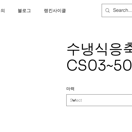
문의
블로그
랭킨사이클
수냉식응축
CS03~5
마력