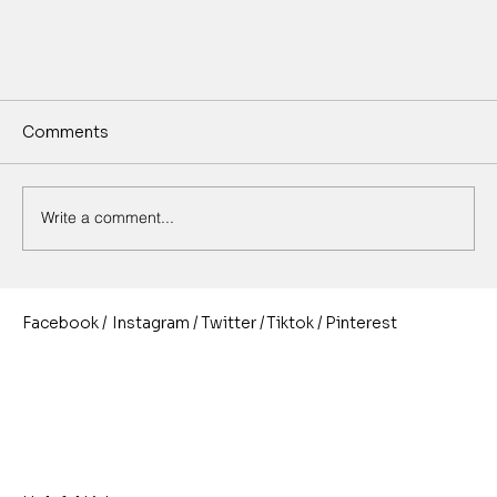
Comments
Write a comment...
/
/
/
/
Pinterest
Instagram
Twitter
Facebook
Tiktok
이중자켓탱크 (Jacketed Tank), 자켓탱크